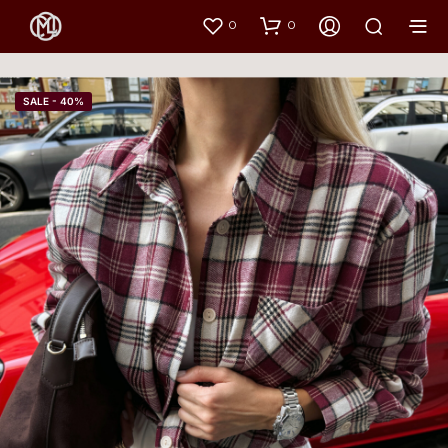
0
0
SALE - 40%