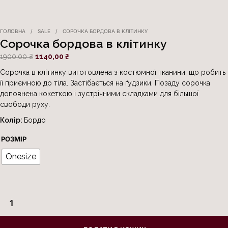
ГОЛОВНА
/
SALE
/
СОРОЧКА БОРДОВА В КЛІТИНКУ
Сорочка бордова в клітинку
1900,00
₴
1140,00
₴
Сорочка в клітинку виготовлена з костюмної тканини, що робить
її приємною до тіла. Застібається на ґудзики. Позаду сорочка
доповнена кокеткою і зустрічними складками для більшої
свободи руху.
Колір:
Бордо
РОЗМІР
Onesize