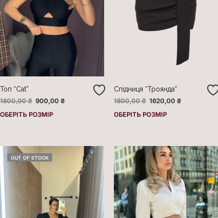
Топ “Cat”
Cпідниця “Троянда”
1800,00
₴
900,00
₴
1800,00
₴
1620,00
₴
ОБЕРІТЬ РОЗМІР
ОБЕРІТЬ РОЗМІР
OUT OF STOCK