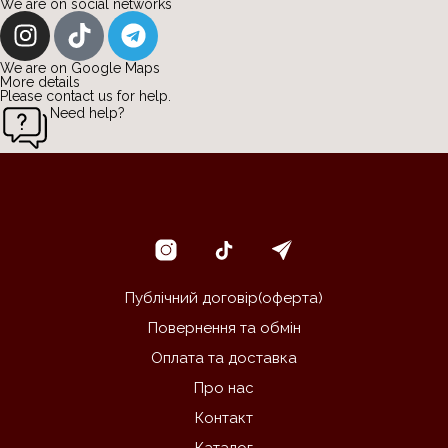
We are on social networks
We are on Google Maps ​
More details
Please contact us for help.
Need help?
Публічний договір(оферта)
Повернення та обмін
Оплата та доставка
Про нас
Контакт
Каталог