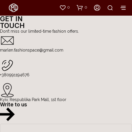
0
0
GET IN
TOUCH
Don’t miss our limited-time fashion offers.
marlen.fashionspace@gmail.com
+380991194676
Kyiv, Respublika Park Mall, 1st floor
Kiev
Write to us
Gulliver Mall, 2nd floor